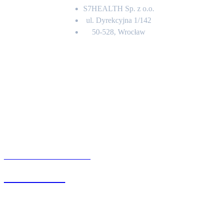
S7HEALTH Sp. z o.o.
ul. Dyrekcyjna 1/142
50-528, Wrocław
Kontakt
BIURO OBSŁUGI KLIENTA
71 342 88 41