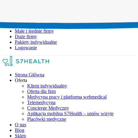
Umów wizytę:
+48 777 111 777
Infolinia czynna:
pon-pt: 8.00-20.00
Małe i średnie firmy
Duże firmy
Pakiety indywidualne
Logowanie
Strona Główna
Oferta
Klient indywidualny
Oferta dla firm
Medycyna pracy i platforma webmedical
Telemedycyna
Concierge Medyczny
Aplikacja mobilna S7Health – umów wizytę
Placówki medyczne
O nas
Blog
Sklep