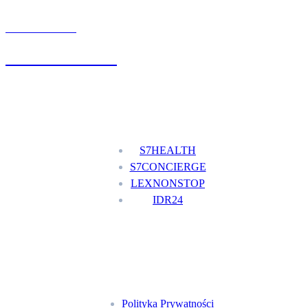
UMÓW WIZYTĘ
+48 777 111 777
Nasze usługi
S7HEALTH
S7CONCIERGE
LEXNONSTOP
IDR24
Menu
Polityka Prywatności