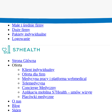
Umów wizytę:
+48 777 111 777
Infolinia czynna:
pon-pt: 8.00-20.00
Małe i średnie firmy
Duże firmy
Pakiety indywidualne
Logowanie
Strona Główna
Oferta
Klient indywidualny
Oferta dla firm
Medycyna pracy i platforma webmedical
Telemedycyna
Concierge Medyczny
Aplikacja mobilna S7Health – umów wizytę
Placówki medyczne
O nas
Blog
Sklep