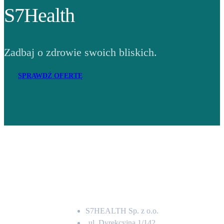
S7Health
Zadbaj o zdrowie swoich bliskich.
SPRAWDŹ OFERTĘ
Adres
S7HEALTH Sp. z o.o.
ul. Dyrekcyjna 1/142