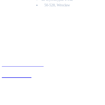
50-528, Wrocław
Kontakt
BIURO OBSŁUGI KLIENTA
71 342 88 41