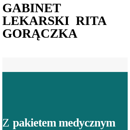
GABINET
LEKARSKI RITA
GORĄCZKA
Z
pakietem medycznym