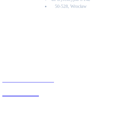
50-528, Wrocław
Kontakt
BIURO OBSŁUGI KLIENTA
71 342 88 41