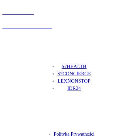
UMÓW WIZYTĘ
+48 777 111 777
Nasze usługi
S7HEALTH
S7CONCIERGE
LEXNONSTOP
IDR24
Menu
Polityka Prywatności