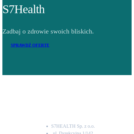
S7Health
Zadbaj o zdrowie swoich bliskich.
SPRAWDŹ OFERTĘ
Adres
S7HEALTH Sp. z o.o.
ul. Dyrekcyjna 1/142