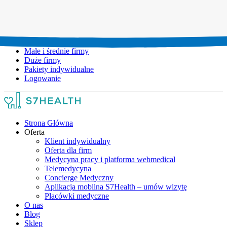
Umów wizytę:
+48 777 111 777
Infolinia czynna:
pon-pt: 8.00-20.00
Małe i średnie firmy
Duże firmy
Pakiety indywidualne
Logowanie
Strona Główna
Oferta
Klient indywidualny
Oferta dla firm
Medycyna pracy i platforma webmedical
Telemedycyna
Concierge Medyczny
Aplikacja mobilna S7Health – umów wizytę
Placówki medyczne
O nas
Blog
Sklep