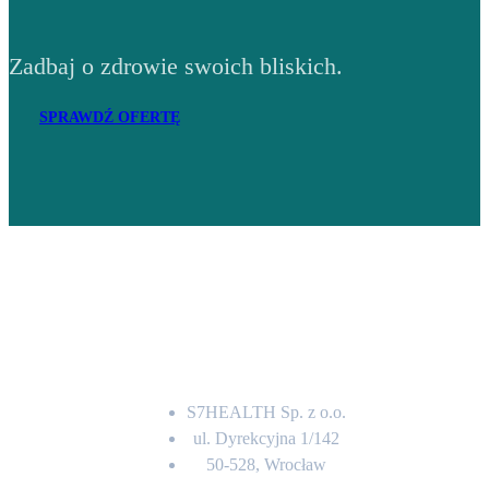
Zadbaj o zdrowie swoich bliskich.
SPRAWDŹ OFERTĘ
Adres
S7HEALTH Sp. z o.o.
ul. Dyrekcyjna 1/142
50-528, Wrocław