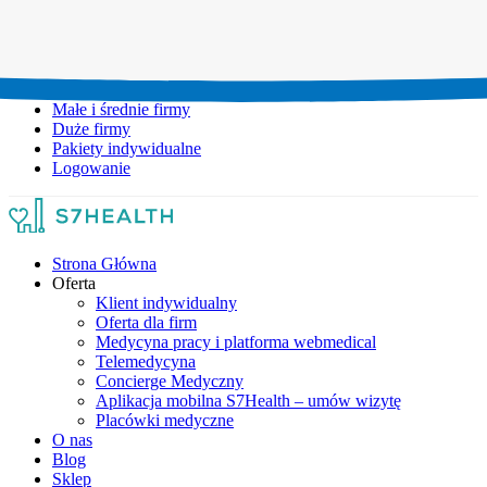
Umów wizytę:
+48 777 111 777
Infolinia czynna:
pon-pt: 8.00-20.00
Małe i średnie firmy
Duże firmy
Pakiety indywidualne
Logowanie
Strona Główna
Oferta
Klient indywidualny
Oferta dla firm
Medycyna pracy i platforma webmedical
Telemedycyna
Concierge Medyczny
Aplikacja mobilna S7Health – umów wizytę
Placówki medyczne
O nas
Blog
Sklep