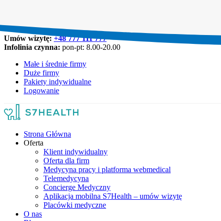
Umów wizytę:
+48 777 111 777
Infolinia czynna:
pon-pt: 8.00-20.00
Małe i średnie firmy
Duże firmy
Pakiety indywidualne
Logowanie
Strona Główna
Oferta
Klient indywidualny
Oferta dla firm
Medycyna pracy i platforma webmedical
Telemedycyna
Concierge Medyczny
Aplikacja mobilna S7Health – umów wizytę
Placówki medyczne
O nas