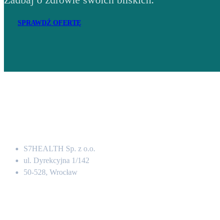
SPRAWDŹ OFERTĘ
Adres
S7HEALTH Sp. z o.o.
ul. Dyrekcyjna 1/142
50-528, Wrocław
Kontakt