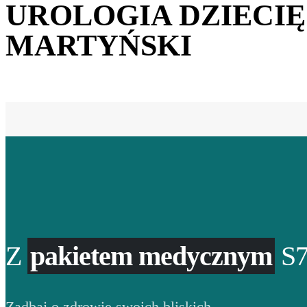
UROLOGIA DZIECIĘ
MARTYŃSKI
Z
pakietem medycznym
S7
Zadbaj o zdrowie swoich bliskich.