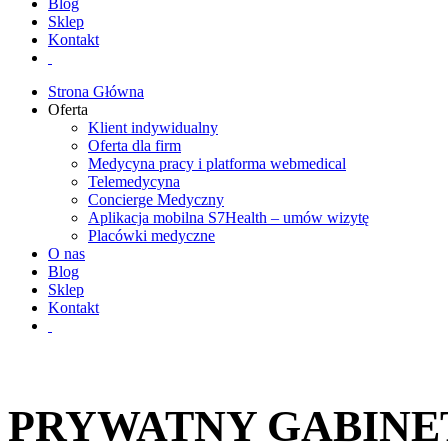
Blog
Sklep
Kontakt
Strona Główna
Oferta
Klient indywidualny
Oferta dla firm
Medycyna pracy i platforma webmedical
Telemedycyna
Concierge Medyczny
Aplikacja mobilna S7Health – umów wizytę
Placówki medyczne
O nas
Blog
Sklep
Kontakt
PRYWATNY GABINET