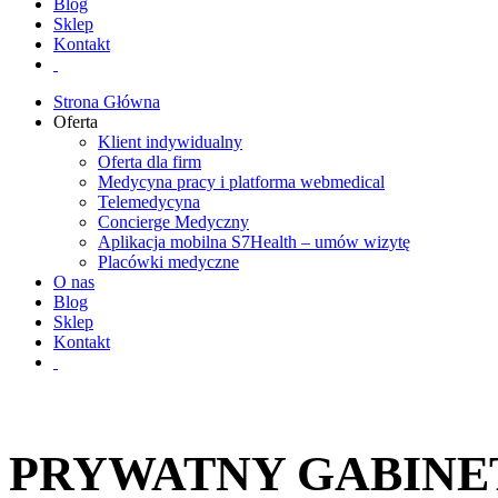
Blog
Sklep
Kontakt
Strona Główna
Oferta
Klient indywidualny
Oferta dla firm
Medycyna pracy i platforma webmedical
Telemedycyna
Concierge Medyczny
Aplikacja mobilna S7Health – umów wizytę
Placówki medyczne
O nas
Blog
Sklep
Kontakt
PRYWATNY GABINET