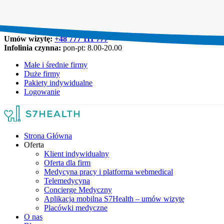
Umów wizytę:
+48 777 111 777
Infolinia czynna:
pon-pt: 8.00-20.00
Małe i średnie firmy
Duże firmy
Pakiety indywidualne
Logowanie
Strona Główna
Oferta
Klient indywidualny
Oferta dla firm
Medycyna pracy i platforma webmedical
Telemedycyna
Concierge Medyczny
Aplikacja mobilna S7Health – umów wizytę
Placówki medyczne
O nas