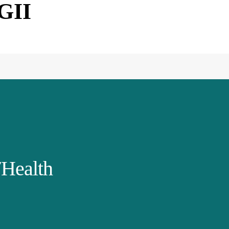
GII
Health