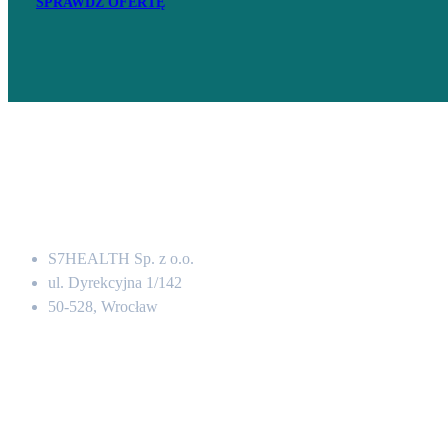
SPRAWDŹ OFERTĘ
Adres
S7HEALTH Sp. z o.o.
ul. Dyrekcyjna 1/142
50-528, Wrocław
Kontakt