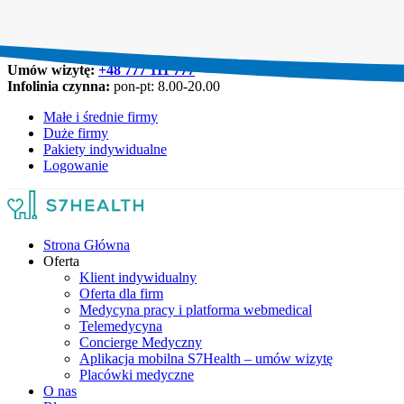
Umów wizytę:
+48 777 111 777
Infolinia czynna:
pon-pt: 8.00-20.00
Małe i średnie firmy
Duże firmy
Pakiety indywidualne
Logowanie
Strona Główna
Oferta
Klient indywidualny
Oferta dla firm
Medycyna pracy i platforma webmedical
Telemedycyna
Concierge Medyczny
Aplikacja mobilna S7Health – umów wizytę
Placówki medyczne
O nas