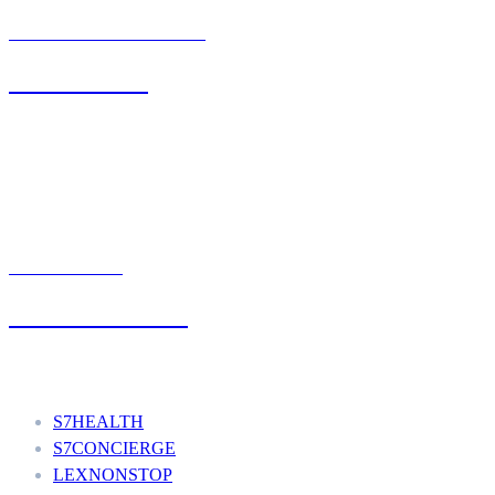
BIURO OBSŁUGI KLIENTA
71 342 88 41
UMÓW WIZYTĘ
+48 777 111 777
Nasze usługi
S7HEALTH
S7CONCIERGE
LEXNONSTOP