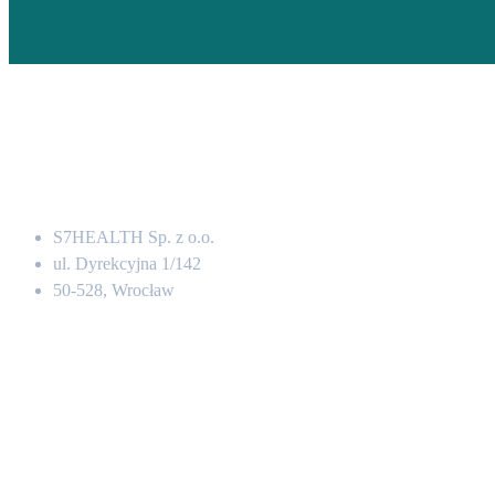
Adres
S7HEALTH Sp. z o.o.
ul. Dyrekcyjna 1/142
50-528, Wrocław
Kontakt