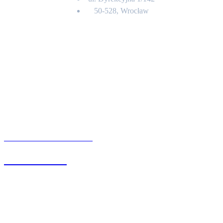
50-528, Wrocław
Kontakt
BIURO OBSŁUGI KLIENTA
71 342 88 41