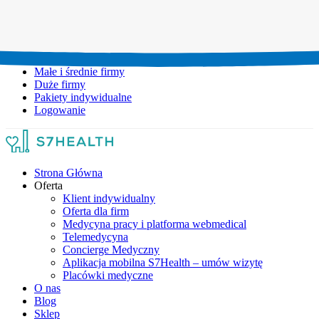
Umów wizytę:
+48 777 111 777
Infolinia czynna:
pon-pt: 8.00-20.00
Małe i średnie firmy
Duże firmy
Pakiety indywidualne
Logowanie
Strona Główna
Oferta
Klient indywidualny
Oferta dla firm
Medycyna pracy i platforma webmedical
Telemedycyna
Concierge Medyczny
Aplikacja mobilna S7Health – umów wizytę
Placówki medyczne
O nas
Blog
Sklep