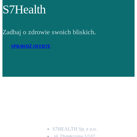
S7Health
Zadbaj o zdrowie swoich bliskich.
SPRAWDŹ OFERTĘ
Adres
S7HEALTH Sp. z o.o.
ul. Dyrekcyjna 1/142