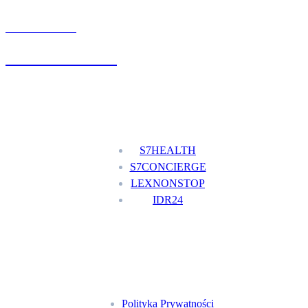
UMÓW WIZYTĘ
+48 777 111 777
Nasze usługi
S7HEALTH
S7CONCIERGE
LEXNONSTOP
IDR24
Menu
Polityka Prywatności