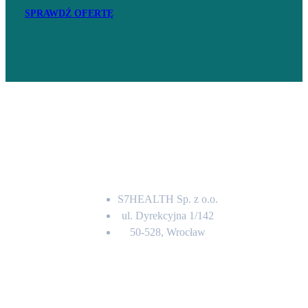
SPRAWDŹ OFERTĘ
Adres
S7HEALTH Sp. z o.o.
ul. Dyrekcyjna 1/142
50-528, Wrocław
Kontakt