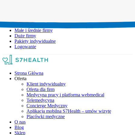
Umów wizytę:
+48 777 111 777
Infolinia czynna:
pon-pt: 8.00-20.00
Małe i średnie firmy
Duże firmy
Pakiety indywidualne
Logowanie
Strona Główna
Oferta
Klient indywidualny
Oferta dla firm
Medycyna pracy i platforma webmedical
Telemedycyna
Concierge Medyczny
Aplikacja mobilna S7Health – umów wizytę
Placówki medyczne
O nas
Blog
Sklep