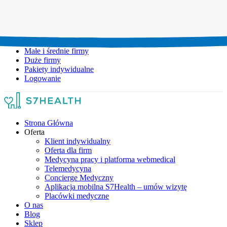
Umów wizytę:
+48 777 111 777
Infolinia czynna:
pon-pt: 8.00-20.00
Małe i średnie firmy
Duże firmy
Pakiety indywidualne
Logowanie
Strona Główna
Oferta
Klient indywidualny
Oferta dla firm
Medycyna pracy i platforma webmedical
Telemedycyna
Concierge Medyczny
Aplikacja mobilna S7Health – umów wizytę
Placówki medyczne
O nas
Blog
Sklep