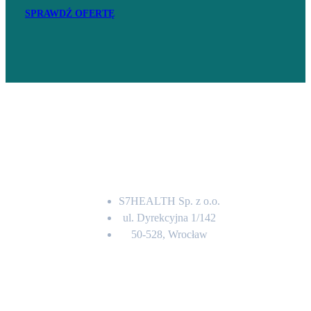
SPRAWDŹ OFERTĘ
Adres
S7HEALTH Sp. z o.o.
ul. Dyrekcyjna 1/142
50-528, Wrocław
Kontakt