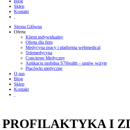
Blog
Sklep
Kontakt
Strona Główna
Oferta
Klient indywidualny
Oferta dla firm
Medycyna pracy i platforma webmedical
Telemedycyna
Concierge Medyczny
Aplikacja mobilna S7Health – umów wizytę
Placówki medyczne
O nas
Blog
Sklep
Kontakt
PROFILAKTYKA I 