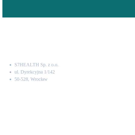
Adres
S7HEALTH Sp. z o.o.
ul. Dyrekcyjna 1/142
50-528, Wrocław
Kontakt