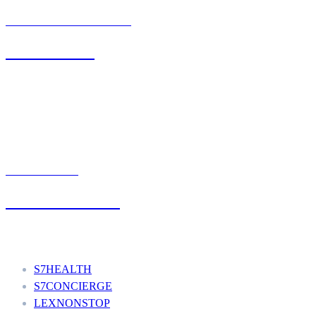
BIURO OBSŁUGI KLIENTA
71 342 88 41
UMÓW WIZYTĘ
+48 777 111 777
Nasze usługi
S7HEALTH
S7CONCIERGE
LEXNONSTOP