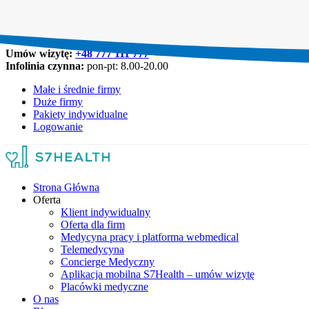
Umów wizytę:
+48 777 111 777
Infolinia czynna:
pon-pt: 8.00-20.00
Małe i średnie firmy
Duże firmy
Pakiety indywidualne
Logowanie
Strona Główna
Oferta
Klient indywidualny
Oferta dla firm
Medycyna pracy i platforma webmedical
Telemedycyna
Concierge Medyczny
Aplikacja mobilna S7Health – umów wizytę
Placówki medyczne
O nas