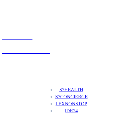
UMÓW WIZYTĘ
+48 777 111 777
Nasze usługi
S7HEALTH
S7CONCIERGE
LEXNONSTOP
IDR24