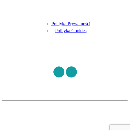
Menu
Polityka Prywatności
Polityka Cookies
Znajdź nas na
©
S7HEALTH
2026