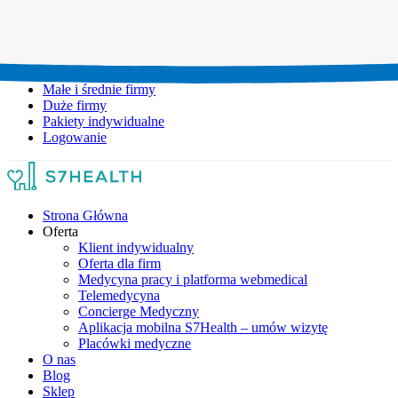
Umów wizytę:
+48 777 111 777
Infolinia czynna:
pon-pt: 8.00-20.00
Małe i średnie firmy
Duże firmy
Pakiety indywidualne
Logowanie
Strona Główna
Oferta
Klient indywidualny
Oferta dla firm
Medycyna pracy i platforma webmedical
Telemedycyna
Concierge Medyczny
Aplikacja mobilna S7Health – umów wizytę
Placówki medyczne
O nas
Blog
Sklep