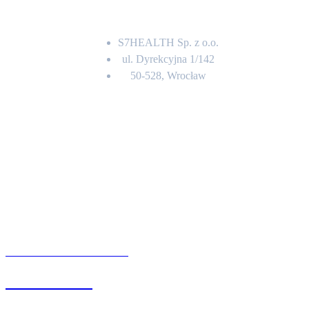
Adres
S7HEALTH Sp. z o.o.
ul. Dyrekcyjna 1/142
50-528, Wrocław
Kontakt
BIURO OBSŁUGI KLIENTA
71 342 88 41