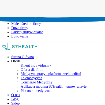
Umów wizytę:
+48 777 111 777
Infolinia czynna:
pon-pt: 8.00-20.00
Małe i średnie firmy
Duże firmy
Pakiety indywidualne
Logowanie
Strona Główna
Oferta
Klient indywidualny
Oferta dla firm
Medycyna pracy i platforma webmedical
Telemedycyna
Concierge Medyczny
Aplikacja mobilna S7Health – umów wizytę
Placówki medyczne
O nas
Blog
Sklep