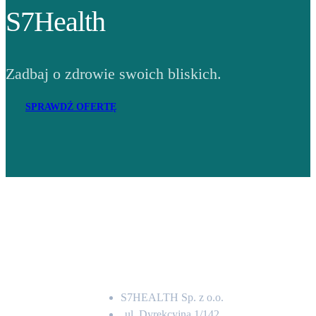
S7Health
Zadbaj o zdrowie swoich bliskich.
SPRAWDŹ OFERTĘ
Adres
S7HEALTH Sp. z o.o.
ul. Dyrekcyjna 1/142