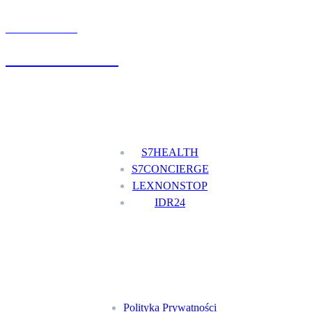
UMÓW WIZYTĘ
+48 777 111 777
Nasze usługi
S7HEALTH
S7CONCIERGE
LEXNONSTOP
IDR24
Menu
Polityka Prywatności