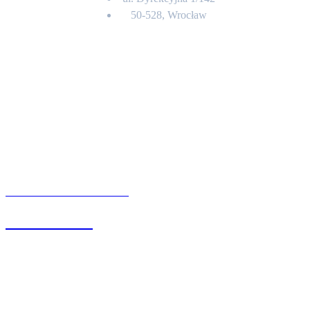
50-528, Wrocław
Kontakt
BIURO OBSŁUGI KLIENTA
71 342 88 41