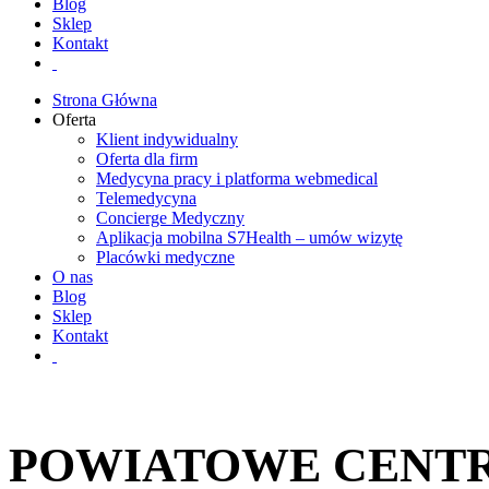
Blog
Sklep
Kontakt
Strona Główna
Oferta
Klient indywidualny
Oferta dla firm
Medycyna pracy i platforma webmedical
Telemedycyna
Concierge Medyczny
Aplikacja mobilna S7Health – umów wizytę
Placówki medyczne
O nas
Blog
Sklep
Kontakt
POWIATOWE CENT