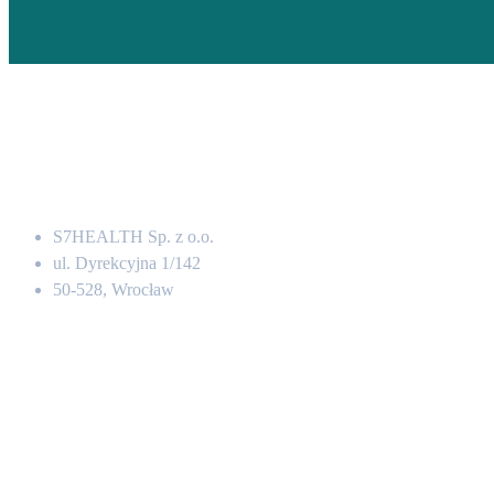
Adres
S7HEALTH Sp. z o.o.
ul. Dyrekcyjna 1/142
50-528, Wrocław
Kontakt