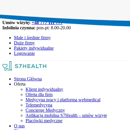
Umów wizytę:
+48 777 111 777
Infolinia czynna:
pon-pt: 8.00-20.00
Małe i średnie firmy
Duże firmy
Pakiety indywidualne
Logowanie
Strona Główna
Oferta
Klient indywidualny
Oferta dla firm
Medycyna pracy i platforma webmedical
Telemedycyna
Concierge Medyczny
Aplikacja mobilna S7Health – umów wizytę
Placówki medyczne
O nas