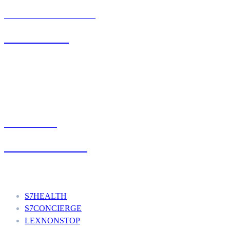
BIURO OBSŁUGI KLIENTA
71 342 88 41
UMÓW WIZYTĘ
+48 777 111 777
Nasze usługi
S7HEALTH
S7CONCIERGE
LEXNONSTOP