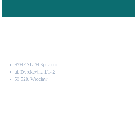
Adres
S7HEALTH Sp. z o.o.
ul. Dyrekcyjna 1/142
50-528, Wrocław
Kontakt