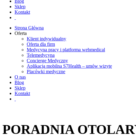
Blog
Sklep
Kontakt
Strona Główna
Oferta
Klient indywidualny
Oferta dla firm
Medycyna pracy i platforma webmedical
Telemedycyna
Concierge Medyczny
Aplikacja mobilna S7Health – umów wizytę
Placówki medyczne
O nas
Blog
Sklep
Kontakt
PORADNIA OTOLAR