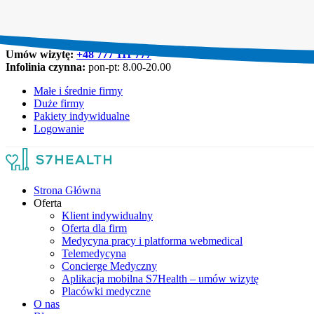
Umów wizytę:
+48 777 111 777
Infolinia czynna:
pon-pt: 8.00-20.00
Małe i średnie firmy
Duże firmy
Pakiety indywidualne
Logowanie
Strona Główna
Oferta
Klient indywidualny
Oferta dla firm
Medycyna pracy i platforma webmedical
Telemedycyna
Concierge Medyczny
Aplikacja mobilna S7Health – umów wizytę
Placówki medyczne
O nas