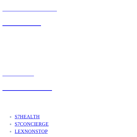
BIURO OBSŁUGI KLIENTA
71 342 88 41
UMÓW WIZYTĘ
+48 777 111 777
Nasze usługi
S7HEALTH
S7CONCIERGE
LEXNONSTOP