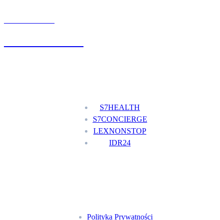
UMÓW WIZYTĘ
+48 777 111 777
Nasze usługi
S7HEALTH
S7CONCIERGE
LEXNONSTOP
IDR24
Menu
Polityka Prywatności