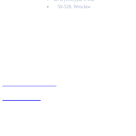
50-528, Wrocław
Kontakt
BIURO OBSŁUGI KLIENTA
71 342 88 41