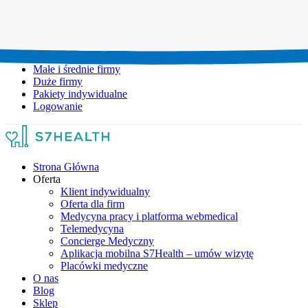
Umów wizytę:
+48 777 111 777
Infolinia czynna:
pon-pt: 8.00-20.00
Małe i średnie firmy
Duże firmy
Pakiety indywidualne
Logowanie
Strona Główna
Oferta
Klient indywidualny
Oferta dla firm
Medycyna pracy i platforma webmedical
Telemedycyna
Concierge Medyczny
Aplikacja mobilna S7Health – umów wizytę
Placówki medyczne
O nas
Blog
Sklep