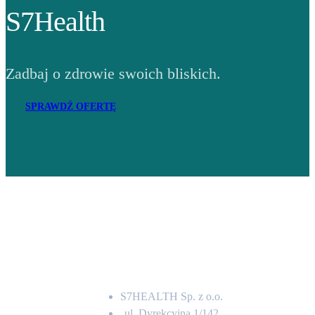
S7Health
Zadbaj o zdrowie swoich bliskich.
SPRAWDŹ OFERTĘ
Adres
S7HEALTH Sp. z o.o.
ul. Dyrekcyjna 1/142