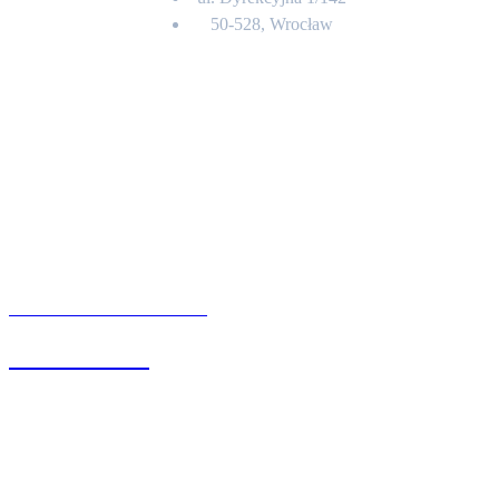
50-528, Wrocław
Kontakt
BIURO OBSŁUGI KLIENTA
71 342 88 41