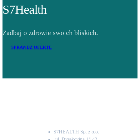
S7Health
Zadbaj o zdrowie swoich bliskich.
SPRAWDŹ OFERTĘ
Adres
S7HEALTH Sp. z o.o.
ul. Dyrekcyjna 1/142