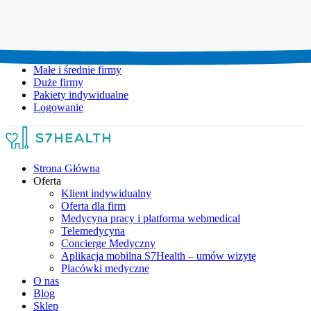
Umów wizytę:
+48 777 111 777
Infolinia czynna:
pon-pt: 8.00-20.00
Małe i średnie firmy
Duże firmy
Pakiety indywidualne
Logowanie
Strona Główna
Oferta
Klient indywidualny
Oferta dla firm
Medycyna pracy i platforma webmedical
Telemedycyna
Concierge Medyczny
Aplikacja mobilna S7Health – umów wizytę
Placówki medyczne
O nas
Blog
Sklep