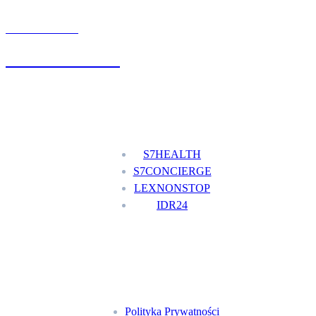
UMÓW WIZYTĘ
+48 777 111 777
Nasze usługi
S7HEALTH
S7CONCIERGE
LEXNONSTOP
IDR24
Menu
Polityka Prywatności