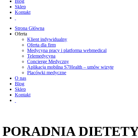
Blog
Sklep
Kontakt
Strona Główna
Oferta
Klient indywidualny
Oferta dla firm
Medycyna pracy i platforma webmedical
Telemedycyna
Concierge Medyczny
Aplikacja mobilna S7Health – umów wizytę
Placówki medyczne
O nas
Blog
Sklep
Kontakt
PORADNIA DIETET