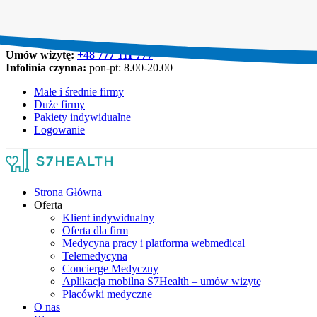
Umów wizytę:
+48 777 111 777
Infolinia czynna:
pon-pt: 8.00-20.00
Małe i średnie firmy
Duże firmy
Pakiety indywidualne
Logowanie
Strona Główna
Oferta
Klient indywidualny
Oferta dla firm
Medycyna pracy i platforma webmedical
Telemedycyna
Concierge Medyczny
Aplikacja mobilna S7Health – umów wizytę
Placówki medyczne
O nas