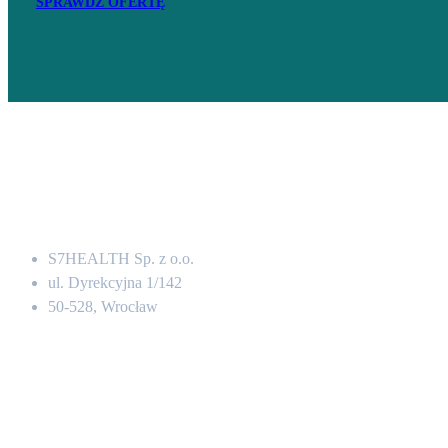
SPRAWDŹ OFERTĘ
Adres
S7HEALTH Sp. z o.o.
ul. Dyrekcyjna 1/142
50-528, Wrocław
Kontakt