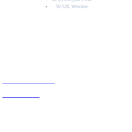
50-528, Wrocław
Kontakt
BIURO OBSŁUGI KLIENTA
71 342 88 41