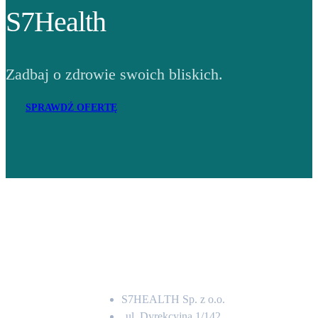
S7Health
Zadbaj o zdrowie swoich bliskich.
SPRAWDŹ OFERTĘ
Adres
S7HEALTH Sp. z o.o.
ul. Dyrekcyjna 1/142