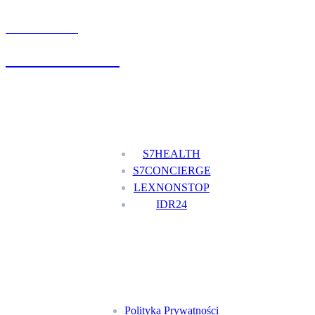
UMÓW WIZYTĘ
+48 777 111 777
Nasze usługi
S7HEALTH
S7CONCIERGE
LEXNONSTOP
IDR24
Menu
Polityka Prywatności