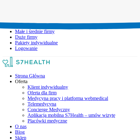
Umów wizytę:
+48 777 111 777
Infolinia czynna:
pon-pt: 8.00-20.00
Małe i średnie firmy
Duże firmy
Pakiety indywidualne
Logowanie
Strona Główna
Oferta
Klient indywidualny
Oferta dla firm
Medycyna pracy i platforma webmedical
Telemedycyna
Concierge Medyczny
Aplikacja mobilna S7Health – umów wizytę
Placówki medyczne
O nas
Blog
Sklep