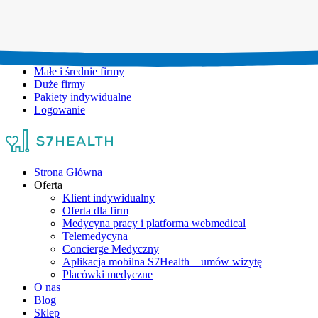
Umów wizytę:
+48 777 111 777
Infolinia czynna:
pon-pt: 8.00-20.00
Małe i średnie firmy
Duże firmy
Pakiety indywidualne
Logowanie
Strona Główna
Oferta
Klient indywidualny
Oferta dla firm
Medycyna pracy i platforma webmedical
Telemedycyna
Concierge Medyczny
Aplikacja mobilna S7Health – umów wizytę
Placówki medyczne
O nas
Blog
Sklep