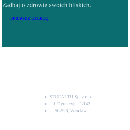
Zadbaj o zdrowie swoich bliskich.
SPRAWDŹ OFERTĘ
Adres
S7HEALTH Sp. z o.o.
ul. Dyrekcyjna 1/142
50-528, Wrocław