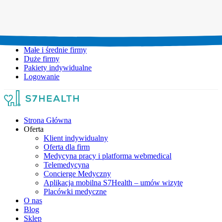
Umów wizytę:
+48 777 111 777
Infolinia czynna:
pon-pt: 8.00-20.00
Małe i średnie firmy
Duże firmy
Pakiety indywidualne
Logowanie
Strona Główna
Oferta
Klient indywidualny
Oferta dla firm
Medycyna pracy i platforma webmedical
Telemedycyna
Concierge Medyczny
Aplikacja mobilna S7Health – umów wizytę
Placówki medyczne
O nas
Blog
Sklep