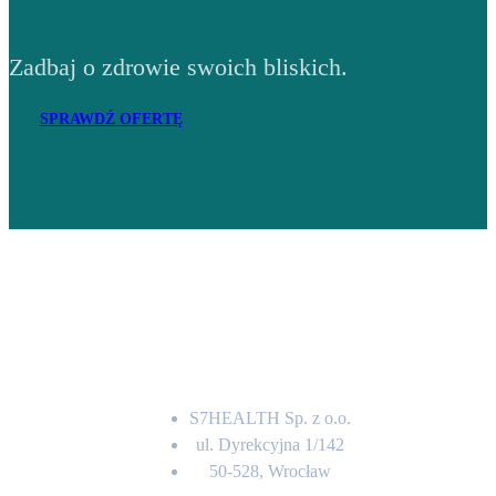
Zadbaj o zdrowie swoich bliskich.
SPRAWDŹ OFERTĘ
Adres
S7HEALTH Sp. z o.o.
ul. Dyrekcyjna 1/142
50-528, Wrocław