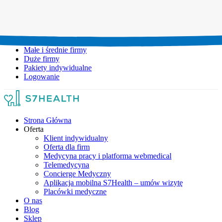
Umów wizytę:
+48 777 111 777
Infolinia czynna:
pon-pt: 8.00-20.00
Małe i średnie firmy
Duże firmy
Pakiety indywidualne
Logowanie
Strona Główna
Oferta
Klient indywidualny
Oferta dla firm
Medycyna pracy i platforma webmedical
Telemedycyna
Concierge Medyczny
Aplikacja mobilna S7Health – umów wizytę
Placówki medyczne
O nas
Blog
Sklep