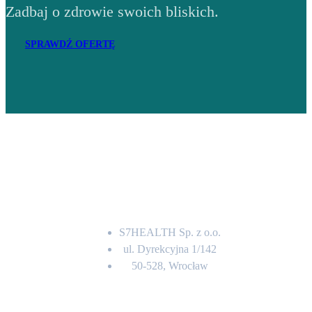
Zadbaj o zdrowie swoich bliskich.
SPRAWDŹ OFERTĘ
Adres
S7HEALTH Sp. z o.o.
ul. Dyrekcyjna 1/142
50-528, Wrocław