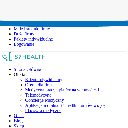
Umów wizytę:
+48 777 111 777
Infolinia czynna:
pon-pt: 8.00-20.00
Małe i średnie firmy
Duże firmy
Pakiety indywidualne
Logowanie
Strona Główna
Oferta
Klient indywidualny
Oferta dla firm
Medycyna pracy i platforma webmedical
Telemedycyna
Concierge Medyczny
Aplikacja mobilna S7Health – umów wizytę
Placówki medyczne
O nas
Blog
Sklep