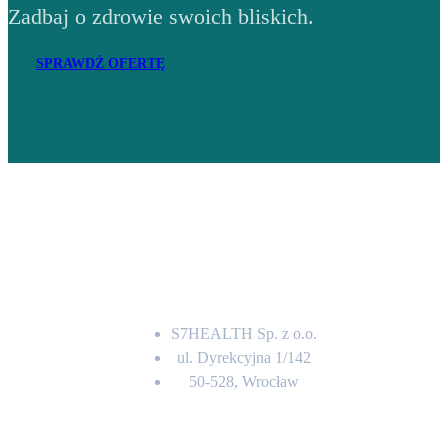
Zadbaj o zdrowie swoich bliskich.
SPRAWDŹ OFERTĘ
Adres
S7HEALTH Sp. z o.o.
ul. Dyrekcyjna 1/142
50-528, Wrocław