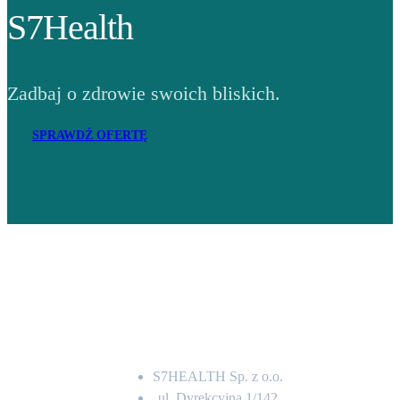
S7Health
Zadbaj o zdrowie swoich bliskich.
SPRAWDŹ OFERTĘ
Adres
S7HEALTH Sp. z o.o.
ul. Dyrekcyjna 1/142