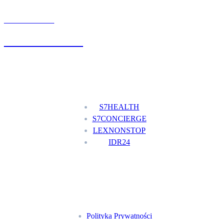
UMÓW WIZYTĘ
+48 777 111 777
Nasze usługi
S7HEALTH
S7CONCIERGE
LEXNONSTOP
IDR24
Menu
Polityka Prywatności