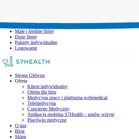
Umów wizytę:
+48 777 111 777
Infolinia czynna:
pon-pt: 8.00-20.00
Małe i średnie firmy
Duże firmy
Pakiety indywidualne
Logowanie
Strona Główna
Oferta
Klient indywidualny
Oferta dla firm
Medycyna pracy i platforma webmedical
Telemedycyna
Concierge Medyczny
Aplikacja mobilna S7Health – umów wizytę
Placówki medyczne
O nas
Blog
Sklep