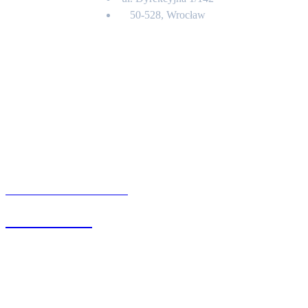
50-528, Wrocław
Kontakt
BIURO OBSŁUGI KLIENTA
71 342 88 41