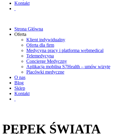
Kontakt
Strona Główna
Oferta
Klient indywidualny
Oferta dla firm
Medycyna pracy i platforma webmedical
Telemedycyna
Concierge Medyczny
Aplikacja mobilna S7Health – umów wizytę
Placówki medyczne
O nas
Blog
Sklep
Kontakt
PĘPEK ŚWIATA