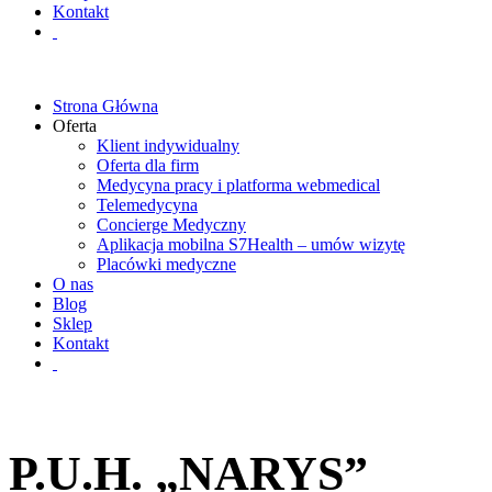
Kontakt
Strona Główna
Oferta
Klient indywidualny
Oferta dla firm
Medycyna pracy i platforma webmedical
Telemedycyna
Concierge Medyczny
Aplikacja mobilna S7Health – umów wizytę
Placówki medyczne
O nas
Blog
Sklep
Kontakt
P.U.H. „NARYS”