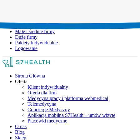
Umów wizytę:
+48 777 111 777
Infolinia czynna:
pon-pt: 8.00-20.00
Małe i średnie firmy
Duże firmy
Pakiety indywidualne
Logowanie
Strona Główna
Oferta
Klient indywidualny
Oferta dla firm
Medycyna pracy i platforma webmedical
Telemedycyna
Concierge Medyczny
Aplikacja mobilna S7Health – umów wizytę
Placówki medyczne
O nas
Blog
Sklep