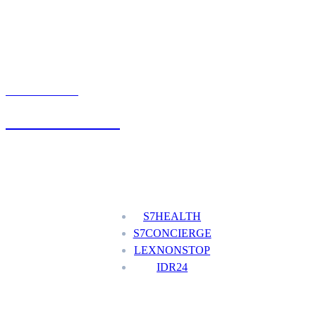
UMÓW WIZYTĘ
+48 777 111 777
Nasze usługi
S7HEALTH
S7CONCIERGE
LEXNONSTOP
IDR24