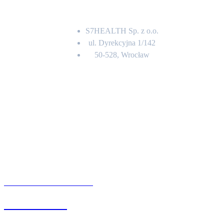
Adres
S7HEALTH Sp. z o.o.
ul. Dyrekcyjna 1/142
50-528, Wrocław
Kontakt
BIURO OBSŁUGI KLIENTA
71 342 88 41