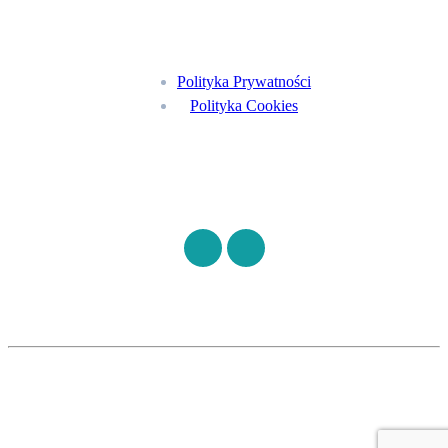
Menu
Polityka Prywatności
Polityka Cookies
Znajdź nas na
©
S7HEALTH
2026