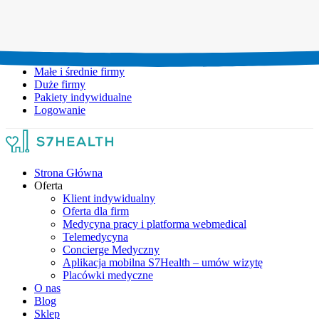
Umów wizytę:
+48 777 111 777
Infolinia czynna:
pon-pt: 8.00-20.00
Małe i średnie firmy
Duże firmy
Pakiety indywidualne
Logowanie
Strona Główna
Oferta
Klient indywidualny
Oferta dla firm
Medycyna pracy i platforma webmedical
Telemedycyna
Concierge Medyczny
Aplikacja mobilna S7Health – umów wizytę
Placówki medyczne
O nas
Blog
Sklep