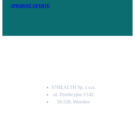
SPRAWDŹ OFERTĘ
Adres
S7HEALTH Sp. z o.o.
ul. Dyrekcyjna 1/142
50-528, Wrocław
Kontakt