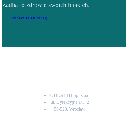
Zadbaj o zdrowie swoich bliskich.
SPRAWDŹ OFERTĘ
Adres
S7HEALTH Sp. z o.o.
ul. Dyrekcyjna 1/142
50-528, Wrocław