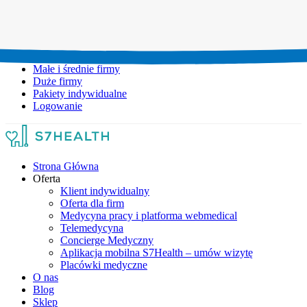
Umów wizytę:
+48 777 111 777
Infolinia czynna:
pon-pt: 8.00-20.00
Małe i średnie firmy
Duże firmy
Pakiety indywidualne
Logowanie
Strona Główna
Oferta
Klient indywidualny
Oferta dla firm
Medycyna pracy i platforma webmedical
Telemedycyna
Concierge Medyczny
Aplikacja mobilna S7Health – umów wizytę
Placówki medyczne
O nas
Blog
Sklep