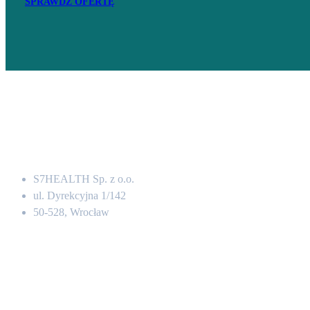
SPRAWDŹ OFERTĘ
Adres
S7HEALTH Sp. z o.o.
ul. Dyrekcyjna 1/142
50-528, Wrocław
Kontakt