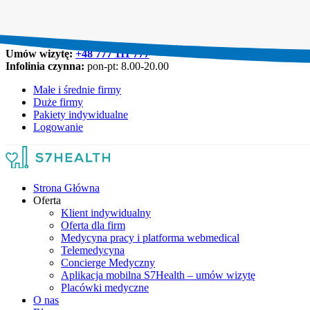
Umów wizytę:
+48 777 111 777
Infolinia czynna:
pon-pt: 8.00-20.00
Małe i średnie firmy
Duże firmy
Pakiety indywidualne
Logowanie
Strona Główna
Oferta
Klient indywidualny
Oferta dla firm
Medycyna pracy i platforma webmedical
Telemedycyna
Concierge Medyczny
Aplikacja mobilna S7Health – umów wizytę
Placówki medyczne
O nas