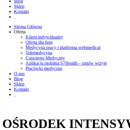
Blog
Sklep
Kontakt
Strona Główna
Oferta
Klient indywidualny
Oferta dla firm
Medycyna pracy i platforma webmedical
Telemedycyna
Concierge Medyczny
Aplikacja mobilna S7Health – umów wizytę
Placówki medyczne
O nas
Blog
Sklep
Kontakt
OŚRODEK INTENSY