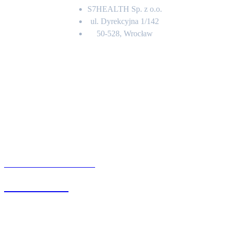
S7HEALTH Sp. z o.o.
ul. Dyrekcyjna 1/142
50-528, Wrocław
Kontakt
BIURO OBSŁUGI KLIENTA
71 342 88 41