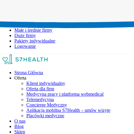
Umów wizytę:
+48 777 111 777
Infolinia czynna:
pon-pt: 8.00-20.00
Małe i średnie firmy
Duże firmy
Pakiety indywidualne
Logowanie
Strona Główna
Oferta
Klient indywidualny
Oferta dla firm
Medycyna pracy i platforma webmedical
Telemedycyna
Concierge Medyczny
Aplikacja mobilna S7Health – umów wizytę
Placówki medyczne
O nas
Blog
Sklep