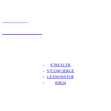
UMÓW WIZYTĘ
+48 777 111 777
Nasze usługi
S7HEALTH
S7CONCIERGE
LEXNONSTOP
IDR24
Menu