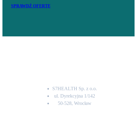
SPRAWDŹ OFERTĘ
Adres
S7HEALTH Sp. z o.o.
ul. Dyrekcyjna 1/142
50-528, Wrocław
Kontakt