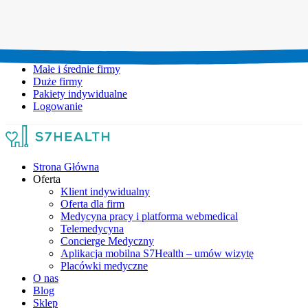
Umów wizytę:
+48 777 111 777
Infolinia czynna:
pon-pt: 8.00-20.00
Małe i średnie firmy
Duże firmy
Pakiety indywidualne
Logowanie
Strona Główna
Oferta
Klient indywidualny
Oferta dla firm
Medycyna pracy i platforma webmedical
Telemedycyna
Concierge Medyczny
Aplikacja mobilna S7Health – umów wizytę
Placówki medyczne
O nas
Blog
Sklep