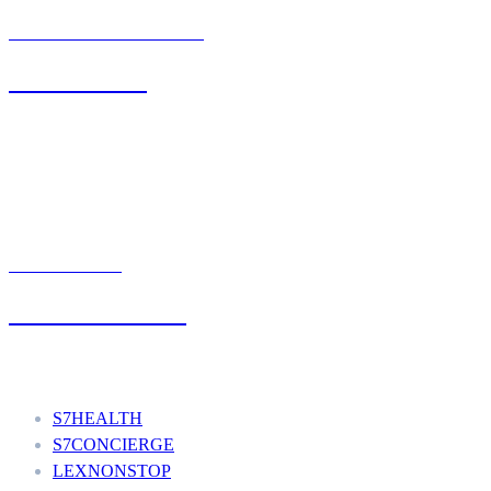
BIURO OBSŁUGI KLIENTA
71 342 88 41
UMÓW WIZYTĘ
+48 777 111 777
Nasze usługi
S7HEALTH
S7CONCIERGE
LEXNONSTOP