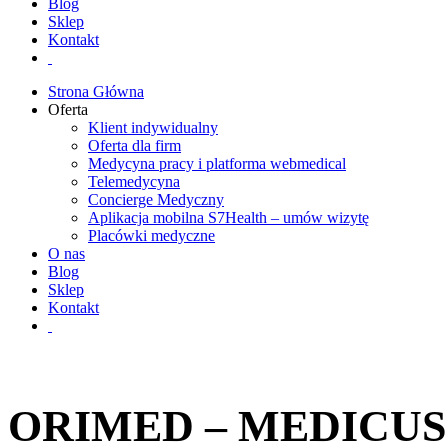
Blog
Sklep
Kontakt
Strona Główna
Oferta
Klient indywidualny
Oferta dla firm
Medycyna pracy i platforma webmedical
Telemedycyna
Concierge Medyczny
Aplikacja mobilna S7Health – umów wizytę
Placówki medyczne
O nas
Blog
Sklep
Kontakt
ORIMED – MEDICUS