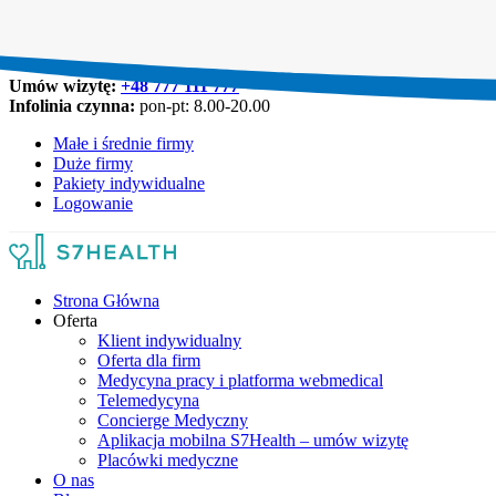
Umów wizytę:
+48 777 111 777
Infolinia czynna:
pon-pt: 8.00-20.00
Małe i średnie firmy
Duże firmy
Pakiety indywidualne
Logowanie
Strona Główna
Oferta
Klient indywidualny
Oferta dla firm
Medycyna pracy i platforma webmedical
Telemedycyna
Concierge Medyczny
Aplikacja mobilna S7Health – umów wizytę
Placówki medyczne
O nas