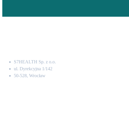
Adres
S7HEALTH Sp. z o.o.
ul. Dyrekcyjna 1/142
50-528, Wrocław
Kontakt