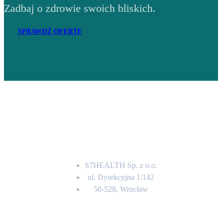
Zadbaj o zdrowie swoich bliskich.
SPRAWDŹ OFERTĘ
Adres
S7HEALTH Sp. z o.o.
ul. Dyrekcyjna 1/142
50-528, Wrocław