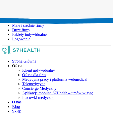
Umów wizytę:
+48 777 111 777
Infolinia czynna:
pon-pt: 8.00-20.00
Małe i średnie firmy
Duże firmy
Pakiety indywidualne
Logowanie
Strona Główna
Oferta
Klient indywidualny
Oferta dla firm
Medycyna pracy i platforma webmedical
Telemedycyna
Concierge Medyczny
Aplikacja mobilna S7Health – umów wizytę
Placówki medyczne
O nas
Blog
Sklep