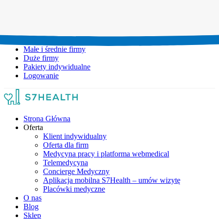
Umów wizytę:
+48 777 111 777
Infolinia czynna:
pon-pt: 8.00-20.00
Małe i średnie firmy
Duże firmy
Pakiety indywidualne
Logowanie
Strona Główna
Oferta
Klient indywidualny
Oferta dla firm
Medycyna pracy i platforma webmedical
Telemedycyna
Concierge Medyczny
Aplikacja mobilna S7Health – umów wizytę
Placówki medyczne
O nas
Blog
Sklep