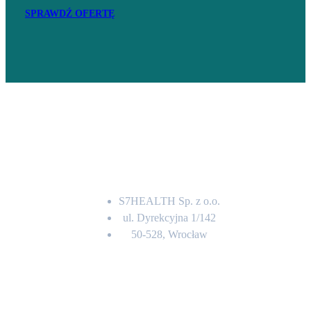
SPRAWDŹ OFERTĘ
Adres
S7HEALTH Sp. z o.o.
ul. Dyrekcyjna 1/142
50-528, Wrocław
Kontakt