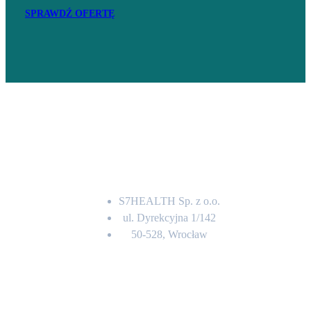
SPRAWDŹ OFERTĘ
Adres
S7HEALTH Sp. z o.o.
ul. Dyrekcyjna 1/142
50-528, Wrocław
Kontakt