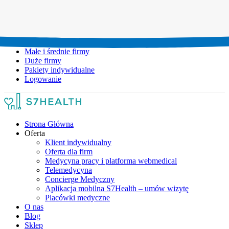
Umów wizytę:
+48 777 111 777
Infolinia czynna:
pon-pt: 8.00-20.00
Małe i średnie firmy
Duże firmy
Pakiety indywidualne
Logowanie
Strona Główna
Oferta
Klient indywidualny
Oferta dla firm
Medycyna pracy i platforma webmedical
Telemedycyna
Concierge Medyczny
Aplikacja mobilna S7Health – umów wizytę
Placówki medyczne
O nas
Blog
Sklep