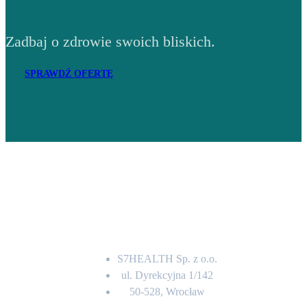
Zadbaj o zdrowie swoich bliskich.
SPRAWDŹ OFERTĘ
Adres
S7HEALTH Sp. z o.o.
ul. Dyrekcyjna 1/142
50-528, Wrocław