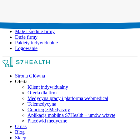
Umów wizytę:
+48 777 111 777
Infolinia czynna:
pon-pt: 8.00-20.00
Małe i średnie firmy
Duże firmy
Pakiety indywidualne
Logowanie
Strona Główna
Oferta
Klient indywidualny
Oferta dla firm
Medycyna pracy i platforma webmedical
Telemedycyna
Concierge Medyczny
Aplikacja mobilna S7Health – umów wizytę
Placówki medyczne
O nas
Blog
Sklep