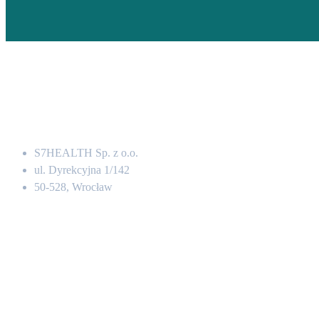
Adres
S7HEALTH Sp. z o.o.
ul. Dyrekcyjna 1/142
50-528, Wrocław
Kontakt