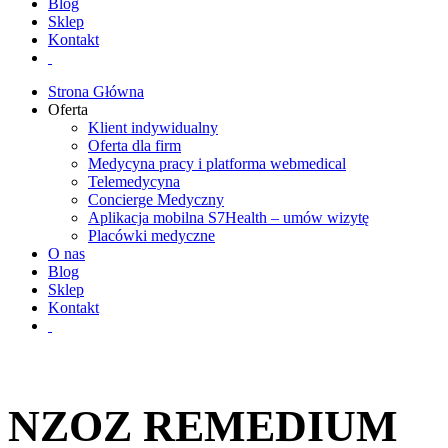
Blog
Sklep
Kontakt
Strona Główna
Oferta
Klient indywidualny
Oferta dla firm
Medycyna pracy i platforma webmedical
Telemedycyna
Concierge Medyczny
Aplikacja mobilna S7Health – umów wizytę
Placówki medyczne
O nas
Blog
Sklep
Kontakt
NZOZ REMEDIUM