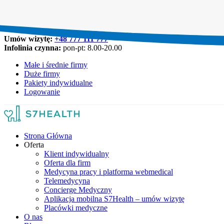
Umów wizytę:
+48 777 111 777
Infolinia czynna:
pon-pt: 8.00-20.00
Małe i średnie firmy
Duże firmy
Pakiety indywidualne
Logowanie
Strona Główna
Oferta
Klient indywidualny
Oferta dla firm
Medycyna pracy i platforma webmedical
Telemedycyna
Concierge Medyczny
Aplikacja mobilna S7Health – umów wizytę
Placówki medyczne
O nas