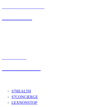
BIURO OBSŁUGI KLIENTA
71 342 88 41
UMÓW WIZYTĘ
+48 777 111 777
Nasze usługi
S7HEALTH
S7CONCIERGE
LEXNONSTOP