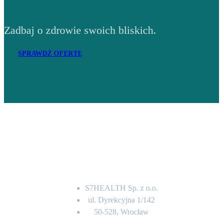
Zadbaj o zdrowie swoich bliskich.
SPRAWDŹ OFERTĘ
Adres
S7HEALTH Sp. z o.o.
ul. Dyrekcyjna 1/142
50-528, Wrocław