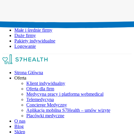
Umów wizytę:
+48 777 111 777
Infolinia czynna:
pon-pt: 8.00-20.00
Małe i średnie firmy
Duże firmy
Pakiety indywidualne
Logowanie
Strona Główna
Oferta
Klient indywidualny
Oferta dla firm
Medycyna pracy i platforma webmedical
Telemedycyna
Concierge Medyczny
Aplikacja mobilna S7Health – umów wizytę
Placówki medyczne
O nas
Blog
Sklep