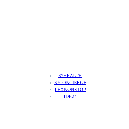
UMÓW WIZYTĘ
+48 777 111 777
Nasze usługi
S7HEALTH
S7CONCIERGE
LEXNONSTOP
IDR24
Menu