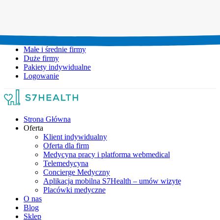
Umów wizytę:
+48 777 111 777
Infolinia czynna:
pon-pt: 8.00-20.00
Małe i średnie firmy
Duże firmy
Pakiety indywidualne
Logowanie
Strona Główna
Oferta
Klient indywidualny
Oferta dla firm
Medycyna pracy i platforma webmedical
Telemedycyna
Concierge Medyczny
Aplikacja mobilna S7Health – umów wizytę
Placówki medyczne
O nas
Blog
Sklep