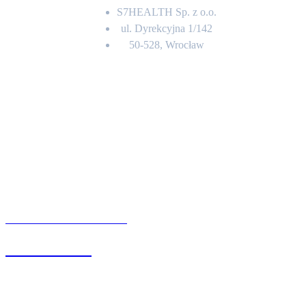
S7HEALTH Sp. z o.o.
ul. Dyrekcyjna 1/142
50-528, Wrocław
Kontakt
BIURO OBSŁUGI KLIENTA
71 342 88 41