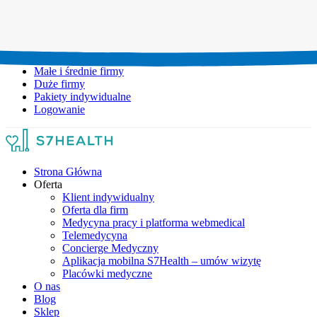
Umów wizytę:
+48 777 111 777
Infolinia czynna:
pon-pt: 8.00-20.00
Małe i średnie firmy
Duże firmy
Pakiety indywidualne
Logowanie
Strona Główna
Oferta
Klient indywidualny
Oferta dla firm
Medycyna pracy i platforma webmedical
Telemedycyna
Concierge Medyczny
Aplikacja mobilna S7Health – umów wizytę
Placówki medyczne
O nas
Blog
Sklep