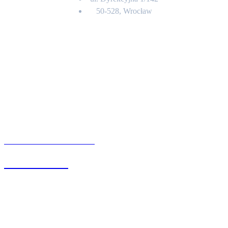
50-528, Wrocław
Kontakt
BIURO OBSŁUGI KLIENTA
71 342 88 41