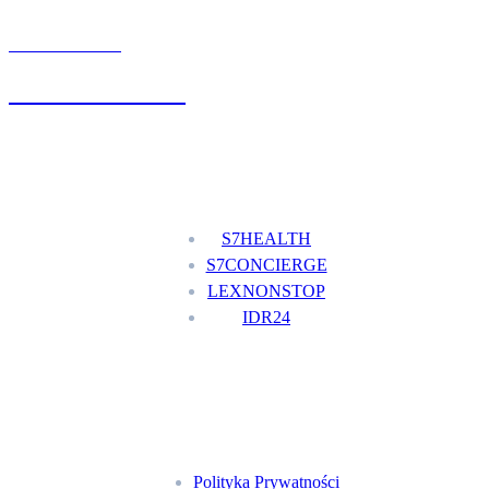
UMÓW WIZYTĘ
+48 777 111 777
Nasze usługi
S7HEALTH
S7CONCIERGE
LEXNONSTOP
IDR24
Menu
Polityka Prywatności