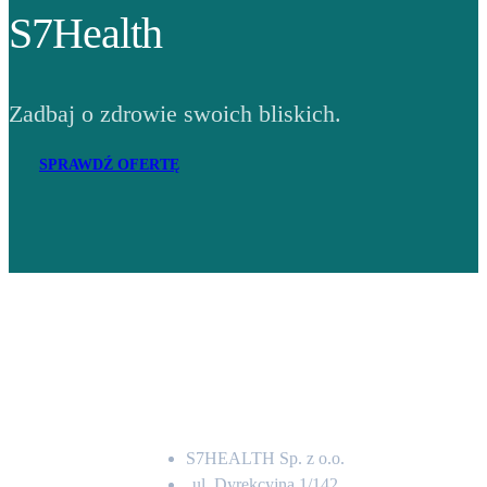
S7Health
Zadbaj o zdrowie swoich bliskich.
SPRAWDŹ OFERTĘ
Adres
S7HEALTH Sp. z o.o.
ul. Dyrekcyjna 1/142