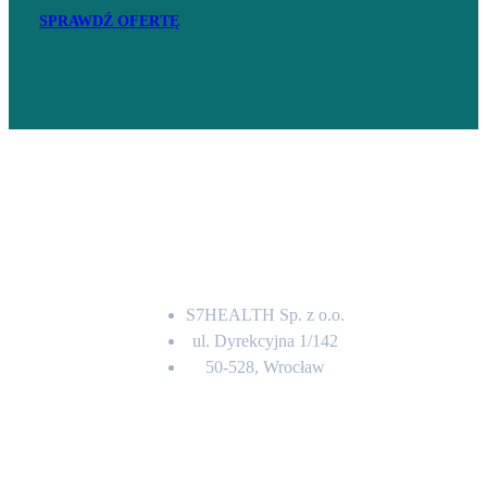
SPRAWDŹ OFERTĘ
Adres
S7HEALTH Sp. z o.o.
ul. Dyrekcyjna 1/142
50-528, Wrocław
Kontakt