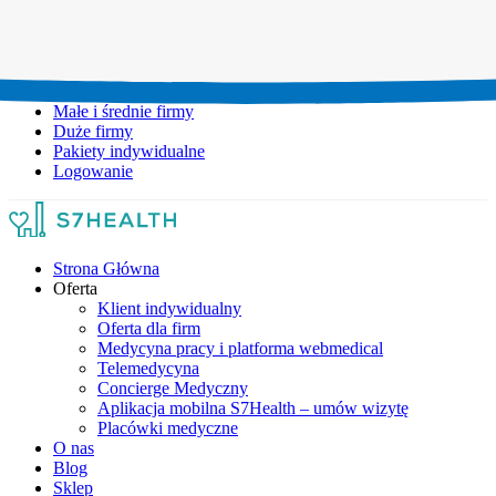
Umów wizytę:
+48 777 111 777
Infolinia czynna:
pon-pt: 8.00-20.00
Małe i średnie firmy
Duże firmy
Pakiety indywidualne
Logowanie
Strona Główna
Oferta
Klient indywidualny
Oferta dla firm
Medycyna pracy i platforma webmedical
Telemedycyna
Concierge Medyczny
Aplikacja mobilna S7Health – umów wizytę
Placówki medyczne
O nas
Blog
Sklep