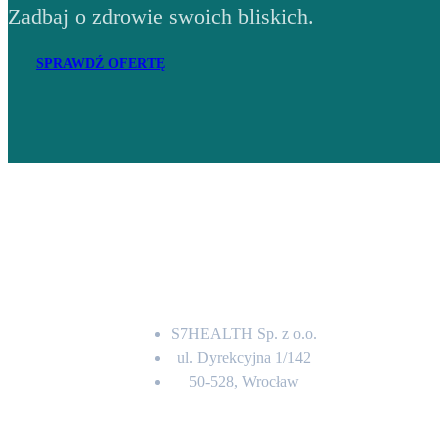
Zadbaj o zdrowie swoich bliskich.
SPRAWDŹ OFERTĘ
Adres
S7HEALTH Sp. z o.o.
ul. Dyrekcyjna 1/142
50-528, Wrocław