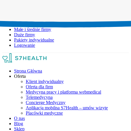
Umów wizytę:
+48 777 111 777
Infolinia czynna:
pon-pt: 8.00-20.00
Małe i średnie firmy
Duże firmy
Pakiety indywidualne
Logowanie
Strona Główna
Oferta
Klient indywidualny
Oferta dla firm
Medycyna pracy i platforma webmedical
Telemedycyna
Concierge Medyczny
Aplikacja mobilna S7Health – umów wizytę
Placówki medyczne
O nas
Blog
Sklep