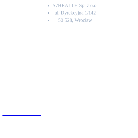
S7HEALTH Sp. z o.o.
ul. Dyrekcyjna 1/142
50-528, Wrocław
Kontakt
BIURO OBSŁUGI KLIENTA
71 342 88 41