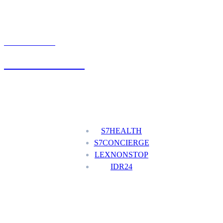
UMÓW WIZYTĘ
+48 777 111 777
Nasze usługi
S7HEALTH
S7CONCIERGE
LEXNONSTOP
IDR24
Menu