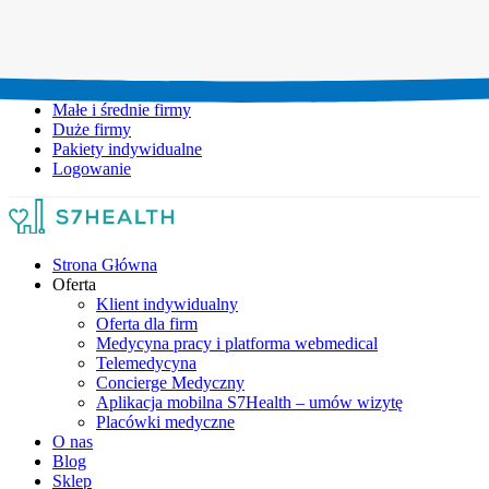
Umów wizytę:
+48 777 111 777
Infolinia czynna:
pon-pt: 8.00-20.00
Małe i średnie firmy
Duże firmy
Pakiety indywidualne
Logowanie
Strona Główna
Oferta
Klient indywidualny
Oferta dla firm
Medycyna pracy i platforma webmedical
Telemedycyna
Concierge Medyczny
Aplikacja mobilna S7Health – umów wizytę
Placówki medyczne
O nas
Blog
Sklep