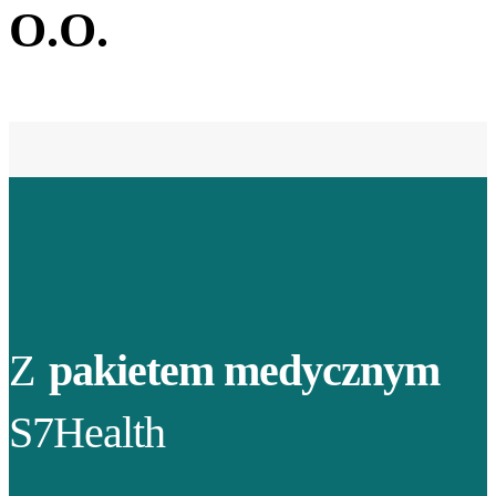
O.O.
Z
pakietem medycznym
S7Health