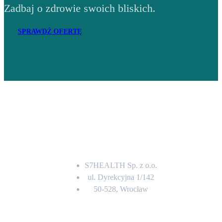
Zadbaj o zdrowie swoich bliskich.
SPRAWDŹ OFERTĘ
Adres
S7HEALTH Sp. z o.o.
ul. Dyrekcyjna 1/142
50-528, Wrocław