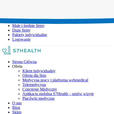
Umów wizytę:
+48 777 111 777
Infolinia czynna:
pon-pt: 8.00-20.00
Małe i średnie firmy
Duże firmy
Pakiety indywidualne
Logowanie
Strona Główna
Oferta
Klient indywidualny
Oferta dla firm
Medycyna pracy i platforma webmedical
Telemedycyna
Concierge Medyczny
Aplikacja mobilna S7Health – umów wizytę
Placówki medyczne
O nas
Blog
Sklep