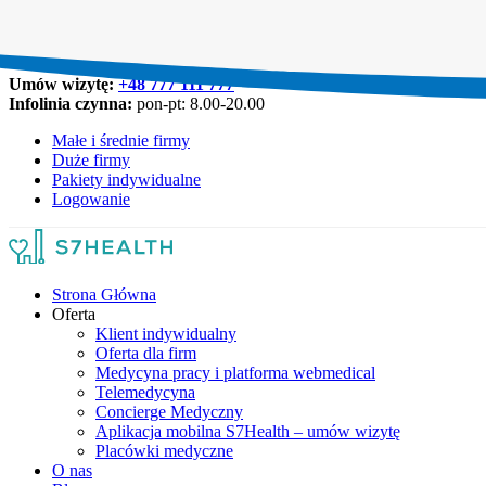
Umów wizytę:
+48 777 111 777
Infolinia czynna:
pon-pt: 8.00-20.00
Małe i średnie firmy
Duże firmy
Pakiety indywidualne
Logowanie
Strona Główna
Oferta
Klient indywidualny
Oferta dla firm
Medycyna pracy i platforma webmedical
Telemedycyna
Concierge Medyczny
Aplikacja mobilna S7Health – umów wizytę
Placówki medyczne
O nas