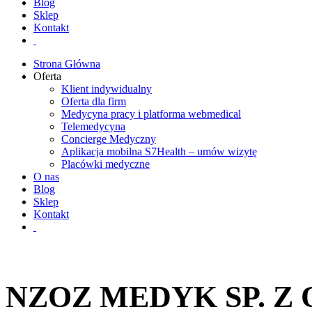
Blog
Sklep
Kontakt
Strona Główna
Oferta
Klient indywidualny
Oferta dla firm
Medycyna pracy i platforma webmedical
Telemedycyna
Concierge Medyczny
Aplikacja mobilna S7Health – umów wizytę
Placówki medyczne
O nas
Blog
Sklep
Kontakt
NZOZ MEDYK SP. Z 