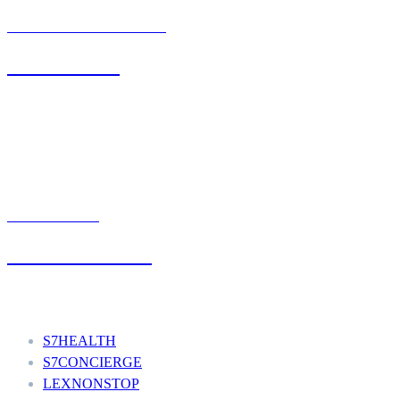
BIURO OBSŁUGI KLIENTA
71 342 88 41
UMÓW WIZYTĘ
+48 777 111 777
Nasze usługi
S7HEALTH
S7CONCIERGE
LEXNONSTOP