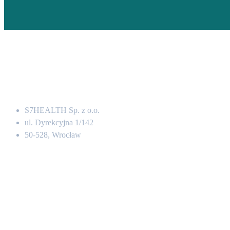
Adres
S7HEALTH Sp. z o.o.
ul. Dyrekcyjna 1/142
50-528, Wrocław
Kontakt