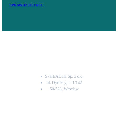
SPRAWDŹ OFERTĘ
Adres
S7HEALTH Sp. z o.o.
ul. Dyrekcyjna 1/142
50-528, Wrocław
Kontakt