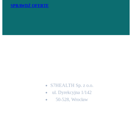
SPRAWDŹ OFERTĘ
Adres
S7HEALTH Sp. z o.o.
ul. Dyrekcyjna 1/142
50-528, Wrocław
Kontakt