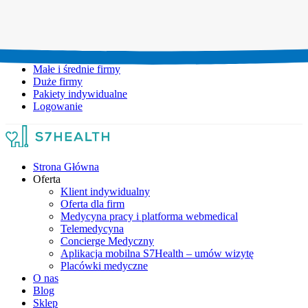
Umów wizytę:
+48 777 111 777
Infolinia czynna:
pon-pt: 8.00-20.00
Małe i średnie firmy
Duże firmy
Pakiety indywidualne
Logowanie
Strona Główna
Oferta
Klient indywidualny
Oferta dla firm
Medycyna pracy i platforma webmedical
Telemedycyna
Concierge Medyczny
Aplikacja mobilna S7Health – umów wizytę
Placówki medyczne
O nas
Blog
Sklep