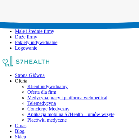
Umów wizytę:
+48 777 111 777
Infolinia czynna:
pon-pt: 8.00-20.00
Małe i średnie firmy
Duże firmy
Pakiety indywidualne
Logowanie
Strona Główna
Oferta
Klient indywidualny
Oferta dla firm
Medycyna pracy i platforma webmedical
Telemedycyna
Concierge Medyczny
Aplikacja mobilna S7Health – umów wizytę
Placówki medyczne
O nas
Blog
Sklep