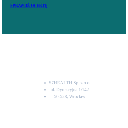
SPRAWDŹ OFERTĘ
Adres
S7HEALTH Sp. z o.o.
ul. Dyrekcyjna 1/142
50-528, Wrocław
Kontakt