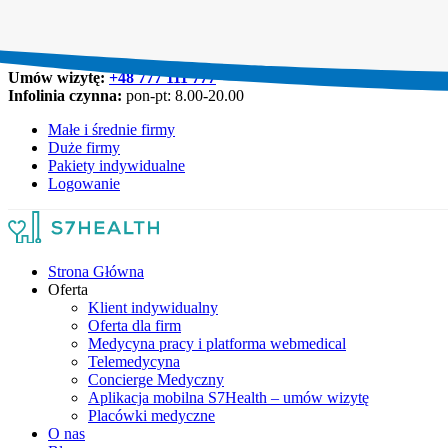
Umów wizytę:
+48 777 111 777
Infolinia czynna:
pon-pt: 8.00-20.00
Małe i średnie firmy
Duże firmy
Pakiety indywidualne
Logowanie
Strona Główna
Oferta
Klient indywidualny
Oferta dla firm
Medycyna pracy i platforma webmedical
Telemedycyna
Concierge Medyczny
Aplikacja mobilna S7Health – umów wizytę
Placówki medyczne
O nas