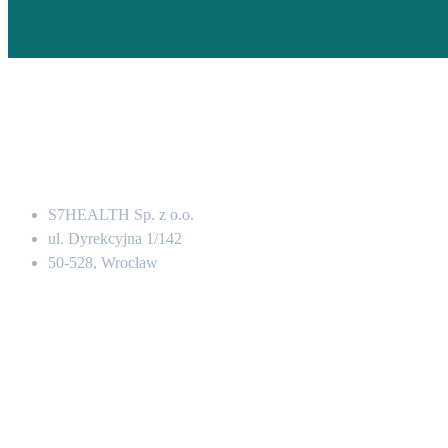
Adres
S7HEALTH Sp. z o.o.
ul. Dyrekcyjna 1/142
50-528, Wrocław
Kontakt