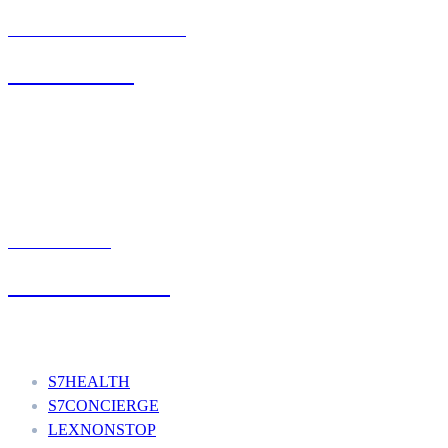
BIURO OBSŁUGI KLIENTA
71 342 88 41
UMÓW WIZYTĘ
+48 777 111 777
Nasze usługi
S7HEALTH
S7CONCIERGE
LEXNONSTOP