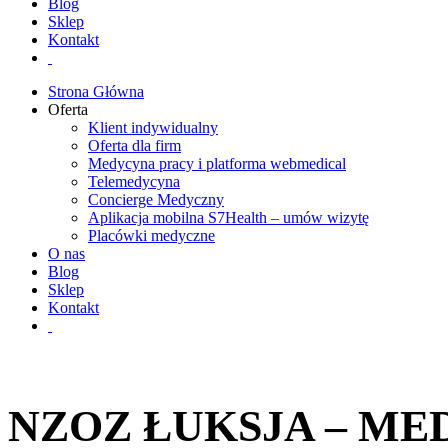
Blog
Sklep
Kontakt
Strona Główna
Oferta
Klient indywidualny
Oferta dla firm
Medycyna pracy i platforma webmedical
Telemedycyna
Concierge Medyczny
Aplikacja mobilna S7Health – umów wizytę
Placówki medyczne
O nas
Blog
Sklep
Kontakt
NZOZ ŁUKSJA – MED