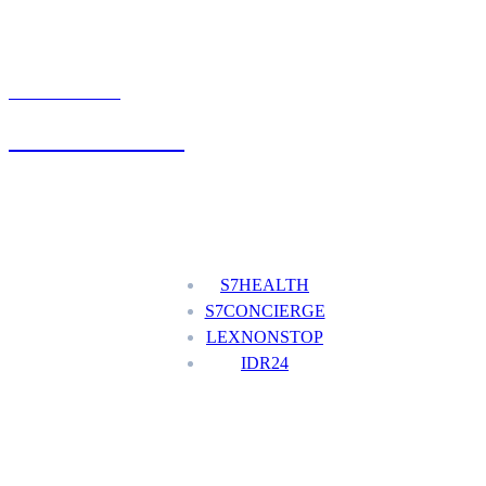
UMÓW WIZYTĘ
+48 777 111 777
Nasze usługi
S7HEALTH
S7CONCIERGE
LEXNONSTOP
IDR24
Menu