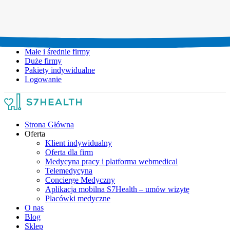
Umów wizytę:
+48 777 111 777
Infolinia czynna:
pon-pt: 8.00-20.00
Małe i średnie firmy
Duże firmy
Pakiety indywidualne
Logowanie
Strona Główna
Oferta
Klient indywidualny
Oferta dla firm
Medycyna pracy i platforma webmedical
Telemedycyna
Concierge Medyczny
Aplikacja mobilna S7Health – umów wizytę
Placówki medyczne
O nas
Blog
Sklep