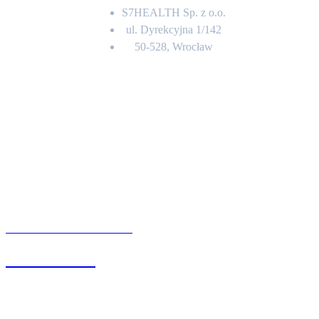
S7HEALTH Sp. z o.o.
ul. Dyrekcyjna 1/142
50-528, Wrocław
Kontakt
BIURO OBSŁUGI KLIENTA
71 342 88 41