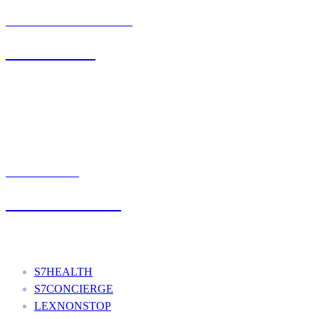
BIURO OBSŁUGI KLIENTA
71 342 88 41
UMÓW WIZYTĘ
+48 777 111 777
Nasze usługi
S7HEALTH
S7CONCIERGE
LEXNONSTOP