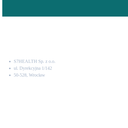
Adres
S7HEALTH Sp. z o.o.
ul. Dyrekcyjna 1/142
50-528, Wrocław
Kontakt