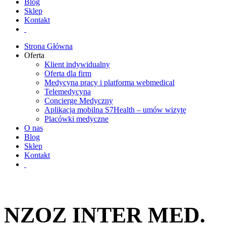
Blog
Sklep
Kontakt
Strona Główna
Oferta
Klient indywidualny
Oferta dla firm
Medycyna pracy i platforma webmedical
Telemedycyna
Concierge Medyczny
Aplikacja mobilna S7Health – umów wizytę
Placówki medyczne
O nas
Blog
Sklep
Kontakt
NZOZ INTER MED.