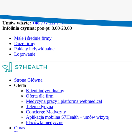
Umów wizytę:
+48 777 111 777
Infolinia czynna:
pon-pt: 8.00-20.00
Małe i średnie firmy
Duże firmy
Pakiety indywidualne
Logowanie
Strona Główna
Oferta
Klient indywidualny
Oferta dla firm
Medycyna pracy i platforma webmedical
Telemedycyna
Concierge Medyczny
Aplikacja mobilna S7Health – umów wizytę
Placówki medyczne
O nas